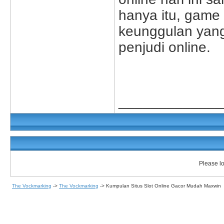
hanya itu, game
keunggulan yang
penjudi online.
_____________
Please lo
The Vockmarking
->
The Vockmarking
->
Kumpulan Situs Slot Online Gacor Mudah Maxwin