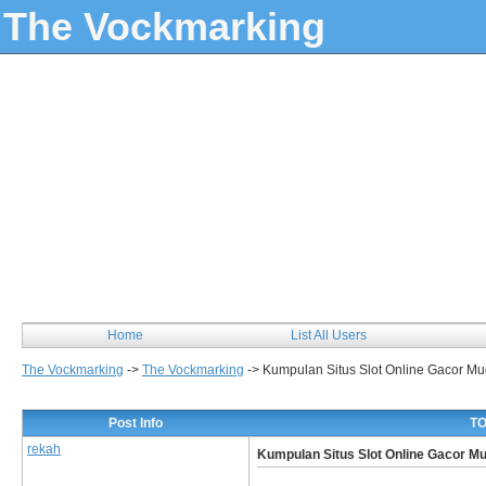
The Vockmarking
Home
List All Users
The Vockmarking
->
The Vockmarking
->
Kumpulan Situs Slot Online Gacor M
Post Info
TO
rekah
Kumpulan Situs Slot Online Gacor M