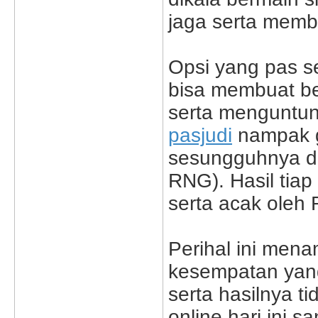
jaga serta membu
Opsi yang pas se
bisa membuat be
serta menguntu
pasjudi
nampak ga
sesungguhnya di
RNG). Hasil tiap 
serta acak oleh 
Perihal ini men
kesempatan yang
serta hasilnya t
online hari ini 